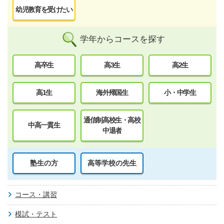
幼児教育を受けたい
学年からコースを探す
高卒生
高3生
高2生
高1生
海外帰国生
小・中学生
通信制高校生・高校
中高一貫生
中退者
塾生の方
高等学校の先生
コース・講習
模試・テスト