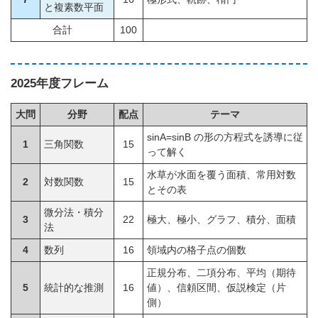
と複素数平面
合計
100
2025年度フレーム
大問
分野
配点
テーマ
sinA=sinB の形の方程式を誘導に従
1
三角関数
15
って解く
水草が水面を覆う面積、常用対数
2
対数関数
15
とその表
微分法・積分
3
22
極大、極小、グラフ、積分、面積
法
4
数列
16
領域内の格子点の個数
正規分布、二項分布、平均（期待
5
統計的な推測
16
値）、信頼区間、仮説検定（片
側）