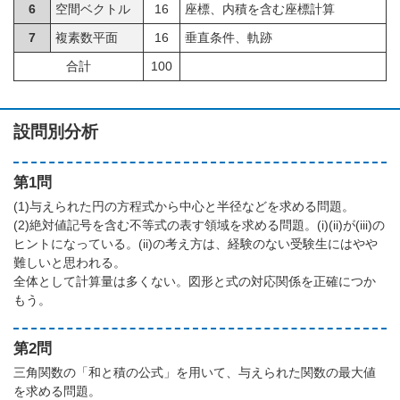
6
空間ベクトル
16
座標、内積を含む座標計算
7
複素数平面
16
垂直条件、軌跡
合計
100
設問別分析
第1問
(1)与えられた円の方程式から中心と半径などを求める問題。
(2)絶対値記号を含む不等式の表す領域を求める問題。(i)(ii)が(iii)の
ヒントになっている。(ii)の考え方は、経験のない受験生にはやや
難しいと思われる。
全体として計算量は多くない。図形と式の対応関係を正確につか
もう。
第2問
三角関数の「和と積の公式」を用いて、与えられた関数の最大値
を求める問題。