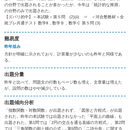
の分野で出題されることが多かったが、今年は「統計的な推測」
の分野のみで出題された。
【ズバリ的中】＜本試験＞第５問 (2)(ii) ⇒ ＜河合塾教材＞全
統プレ共通テスト 数学Ⅱ，数学Ｂ，数学Ｃ 第５問 (3)
難易度
昨年並み
方針が明確に示されており、計算量が少ないのも昨年と同様であ
る。
出題分量
昨年と比べて、問題文の行数もページ数も増え、文章量は増えた
が、設問の数はやや減少している。
出題傾向分析
「指数関数・対数関数」が出題されず、「図形と方程式」が出題
された。昨年の本試験では出題されなかった「平面上の曲線」も
出題された。第1問では「2円の交点を通る直線の方程式」、第2問
では「三角関数の和と積の公式」､第5問の「二項分布」に関する