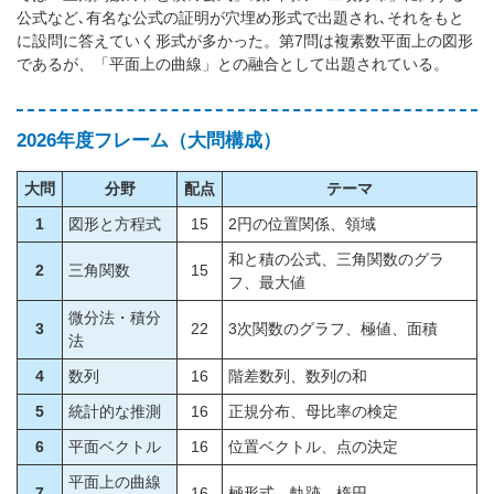
公式など､有名な公式の証明が穴埋め形式で出題され､それをもと
に設問に答えていく形式が多かった。第7問は複素数平面上の図形
であるが、「平面上の曲線」との融合として出題されている。
2026年度フレーム（大問構成）
大問
分野
配点
テーマ
1
図形と方程式
15
2円の位置関係、領域
和と積の公式、三角関数のグラ
2
三角関数
15
フ、最大値
微分法・積分
3
22
3次関数のグラフ、極値、面積
法
4
数列
16
階差数列、数列の和
5
統計的な推測
16
正規分布、母比率の検定
6
平面ベクトル
16
位置ベクトル、点の決定
平面上の曲線
7
16
極形式、軌跡、楕円