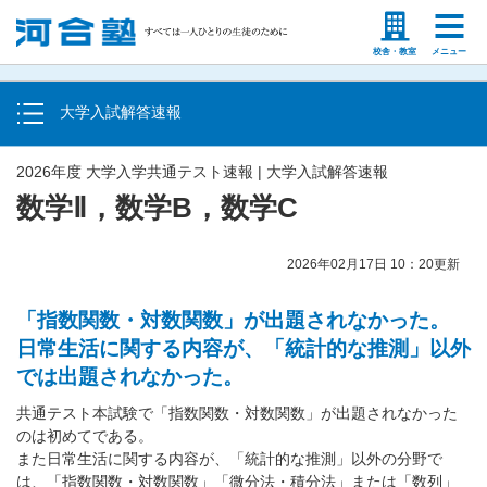
トップ
塾生の方
高等学校の先生
校舎・教室
メニュー
大学入学共通テスト速報
大学入試解答速報
国立大二次試験・私立大入試解答速報
2026年度 大学入学共通テスト速報 | 大学入試解答速報
数学Ⅱ，数学B，数学C
2026年02月17日 10：20更新
「指数関数・対数関数」が出題されなかった。
日常生活に関する内容が、「統計的な推測」以外
では出題されなかった。
共通テスト本試験で「指数関数・対数関数」が出題されなかった
のは初めてである。
また日常生活に関する内容が、「統計的な推測」以外の分野で
は、「指数関数・対数関数」「微分法・積分法」または「数列」