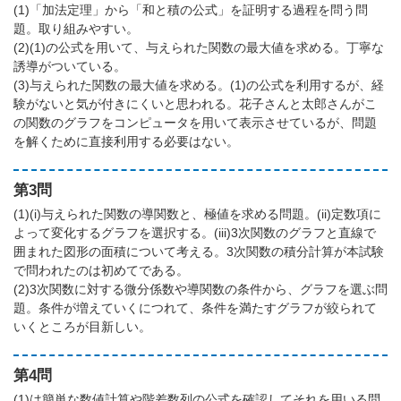
(1)「加法定理」から「和と積の公式」を証明する過程を問う問
題。取り組みやすい。
(2)(1)の公式を用いて、与えられた関数の最大値を求める。丁寧な
誘導がついている。
(3)与えられた関数の最大値を求める。(1)の公式を利用するが、経
験がないと気が付きにくいと思われる。花子さんと太郎さんがこ
の関数のグラフをコンピュータを用いて表示させているが、問題
を解くために直接利用する必要はない。
第3問
(1)(i)与えられた関数の導関数と、極値を求める問題。(ii)定数項に
よって変化するグラフを選択する。(iii)3次関数のグラフと直線で
囲まれた図形の面積について考える。3次関数の積分計算が本試験
で問われたのは初めてである。
(2)3次関数に対する微分係数や導関数の条件から、グラフを選ぶ問
題。条件が増えていくにつれて、条件を満たすグラフが絞られて
いくところが目新しい。
第4問
(1)は簡単な数値計算や階差数列の公式を確認してそれを用いる問