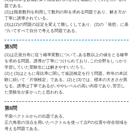
題である。
(2)は階差数列を利用して数列の和を求める問題であり、解き方が
丁寧に誘導されている。
(3)は(2)の問題の設定を変えて難しくしてあり、(2)の「発想」に基
づいてすべて自分で考える問題である。
第5問
(1)は正規分布に従う確率変数について､ある数以上の値をとる確率
を求める問題。誘導が丁寧につけられており､この分野をしっかり
学習していた受験生には解きやすいだろう。
(2)と(3)はともに母比率に関して仮説検定を行う問題。昨年の本試
験に続いて「片側検定」である。(2)と(3)では、標本の大きさが異
なる。誘導は丁寧であるが､ややレベルの高い内容であり､苦労し
た受験生が多かったと思われる。
第6問
平面ベクトルからの出題である。
正六角形の頂点を用いたベクトルを使って点Pの位置や存在領域を
考える問題である。